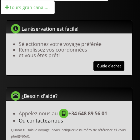
Tours gran cana.....
La réservation est facile!
Sélectionnez votre voyage préférée
Remplissez vos coordonnées
et vous êtes prêt!
Guide d'achat
¿Besoin d'aide?
Appelez-nous au
+34 648 89 56 01
Ou contactez-nous
Quand tu sais le voyage, nous indiquer le numéro de référence s'i vous
plaît((*)Ref).