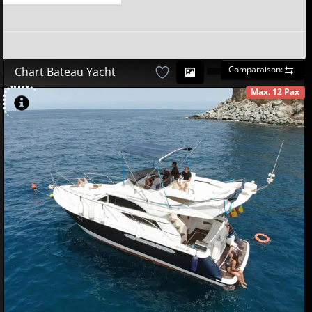
Comparaison:
Chart Bateau Yacht
Max. 12 Pax
DISPONIBLE
580
00
€