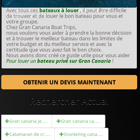
Vous pourriez être également intéressé par les
Avec tous ces
bateaux à louer
, il peut être difficile
voyages suivants ...
de trouver et de louer le bon bateau pour vous et
votre groupe.
Chez Gran Canaria Boat Trips,
nous voulons vous aider à prendre la bonne décision
et à trouver le meilleur bateau dans les limites de
votre budget et du meilleur service et avec la
certitude que vous avez fait le bon choix.
Nous avons donc créé ce guide utile pour vous aider
Pour louer un
bateau privé sur Gran Canaria
!
OBTENIR UN DEVIS MAINTENANT
Rechercher Actual
Gran canaria je.....
Gran canaria ca.....
Catamaran de cr.....
Snorkeling cana.....