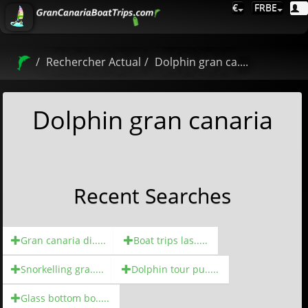
€
FRBE
Rechercher Actual
Dolphin gran ca....
Dolphin gran canaria
Recent Searches
Gran canaria di.....
Boat trips las.....
Snorkelling gra.....
Dolphin tour pu.....
Glass bottom bo.....