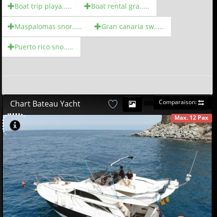
Boat trip playa.....
Boat rental gra.....
Maspalomas snor.....
Gran canaria sw.....
Puerto rico sno.....
Comparaison:
Chart Bateau Yacht
Max. 12 Pax
DISPONIBLE
580
00
€