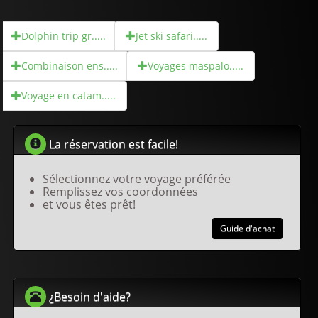
Dolphin trip gr.....
Jet ski safari.....
Combinaison ens.....
Voyages maspalo.....
Voyage en catam.....
La réservation est facile!
Sélectionnez votre voyage préférée
Remplissez vos coordonnées
et vous êtes prêt!
Guide d'achat
¿Besoin d'aide?