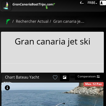
€
FRBE
Rechercher Actual
Gran canaria je....
Gran canaria jet ski
Comparaison:
Chart Bateau Yacht
Max. 12 Pax
DISPONIBLE