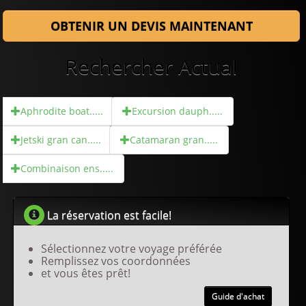
OBTENIR UN DEVIS MAINTENANT
Rechercher Actual
Aphrodite boat.....
Excursion dauph.....
Jetski gran can.....
Catamaran gran.....
Combinaison ens.....
La réservation est facile!
Sélectionnez votre voyage préférée
Remplissez vos coordonnées
et vous êtes prêt!
Guide d'achat