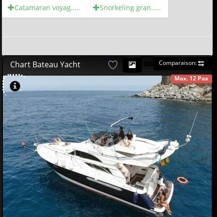
Catamaran voyag.....
Snorkeling gran.....
Comparaison:
Chart Bateau Yacht
Max. 12 Pax
DISPONIBLE
580
00
€