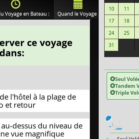
10
11
u Voyage en Bateau :
Quand le Voyage :
17
18
24
25
erver ce voyage
31
edans:
Seul Volé
Tandem V
Triple Vol
e l'hôtel à la plage de
o et retour
s au-dessus du niveau de
 une vue magnifique