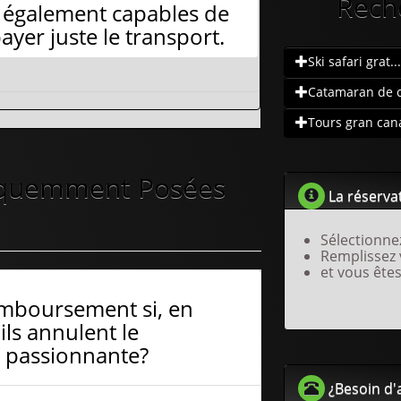
Rech
t également capables de
ayer juste le transport.
Ski safari grat...
Catamaran de cr
Tours gran cana.
équemment Posées
La réservat
Sélectionne
Remplissez
et vous êtes
emboursement si, en
ils annulent le
e passionnante?
¿Besoin d'