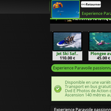
<<-Retourner
Experience Para
ACTIVITES NAUTIQ
Jet Ski Saf..
Plongee av
110.00
45.00
€
€
Experience Paravoile passionn
Disponible en une variét
Transport en bus gratuit
Dvd E Photos de Action d
Ascension 140 mètres au
Experience Paravoile passion