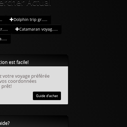
ercher Actual
..
Dolphin trip gr.....
.....
Catamaran voyag.....
....
ion est facile!
z votre voyage préférée
 vos coordonnées
 prêt!
Guide d'achat
aide?