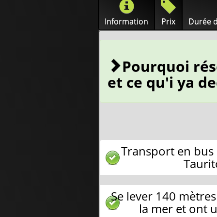
Information
Prix
Durée d
Pourquoi rés
et ce qu'i ya d
Transport en bus d
Taurit
Se lever 140 mètre
la mer et ont