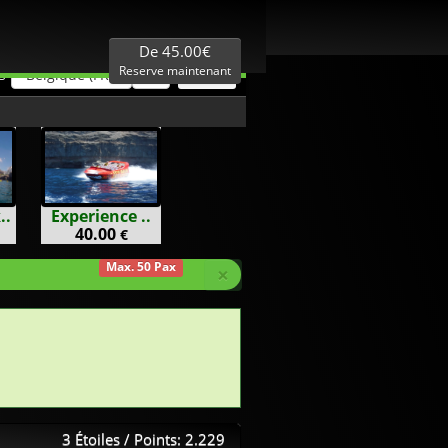
Mellieur Prix
Expertise Locale
De 45.00€
Reserve maintenant
Belgique (FR)
€
S
..
Experience ..
40.00
€
Max. 50 Pax
×
3 Étoiles / Points: 2.229