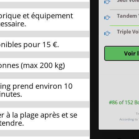
Seul Volé
éorique et équipement
Tandem V
essaire.
Triple Vo
nibles pour 15 €.
Voir 
sonnes (max 200 kg)
iling prend environ 10
nutes.
#86 of 152 B
er à la plage après et se
Tr
According to 
tendre.