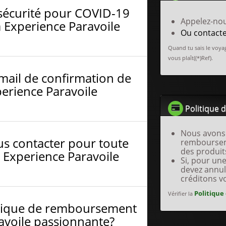
sécurité pour COVID-19
Appelez-no
 Experience Paravoile
Ou contact
Quand tu sais le voyag
vous plaît((*)Ref).
-mail de confirmation de
erience Paravoile
Politique 
Nous avons 
s contacter pour toute
remboursem
des produit
 Experience Paravoile
Si, pour un
devez annul
créditons v
Politique
Vérifier la
litique de remboursement
avoile passionnante?