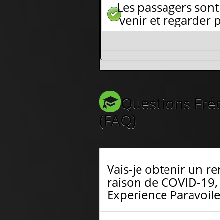
Les passagers son
venir et regarder p
Questions Fr
(FAQ)
Vais-je obtenir un r
raison de COVID-19, 
Experience Paravoil