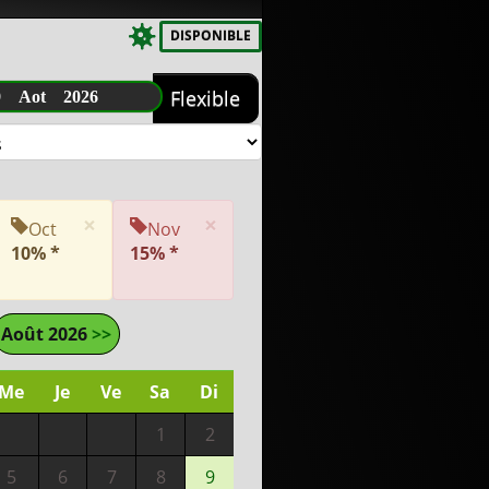
DISPONIBLE
9 Aot 2026
Flexible
×
×
Oct
Nov
10% *
15% *
Août 2026
>>
Me
Je
Ve
Sa
Di
1
2
5
6
7
8
9