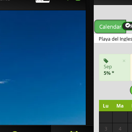
Calendar
×
Sep
5% *
Lu
Ma
3
4