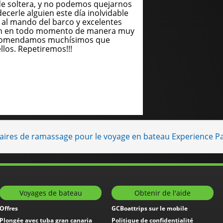
de soltera, y no podemos quejarnos
cerle alguien este día inolvidable
n al mando del barco y excelentes
ron en todo momento de manera muy
recomendamos muchísimos que
llos. Repetiremos!!!
raires de ramassage pour le voyage en bateau Experience P
Voyages de bateau
Obtenir de l'aide
Offres
GCBoattrips sur le mobile
Plongée avec tuba gran canaria
Politique de confidentialité