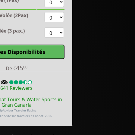
e (1Pax)
olée (2Pax)
lée (3 pax.)
les Disponibilités
45
00
De
€
641
Reviewers
oat Tours & Water Sports in
Gran Canaria
ipAdvisor Traveler Rating
TripAdvisor travelers as of Aot, 2026