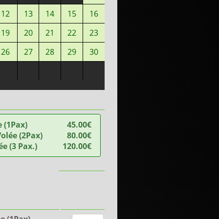
12
13
14
15
16
19
20
21
22
23
26
27
28
29
30
e (1Pax)
45.00€
olée (2Pax)
80.00€
ée (3 Pax.)
120.00€