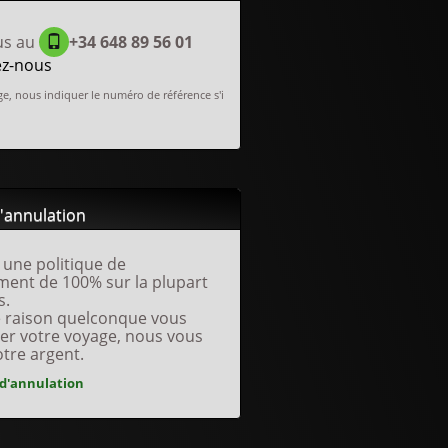
us au
+34 648 89 56 01
ez-nous
e, nous indiquer le numéro de référence s'i
d'annulation
une politique de
ent de 100% sur la plupart
s.
e raison quelconque vous
er votre voyage, nous vous
otre argent.
 d'annulation