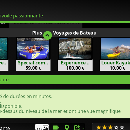
Flexible
voile passionnante
UES
/ EXPERIENCE PARAVOILE PASSIONNANTE
CONTACTEZ NOU
Plus
Voyages de Bateau
e..
Special com..
Experience ..
Louer Kayak
59.00
100.00
10.00
€
€
€
ante
é de durées en minutes.
.
isponible.
-dessus du niveau de la mer et ont une vue magnifique
nante
(11)