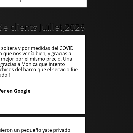
 clients Juillet,2026
soltera y por medidas del COVID
o que nos venía bien, y gracias a
 mejor por el mismo precio. Una
gracias a Monica que intento
chicos del barco que el servicio fue
ado!!
Ver en Google
uieron un pequeño yate privado