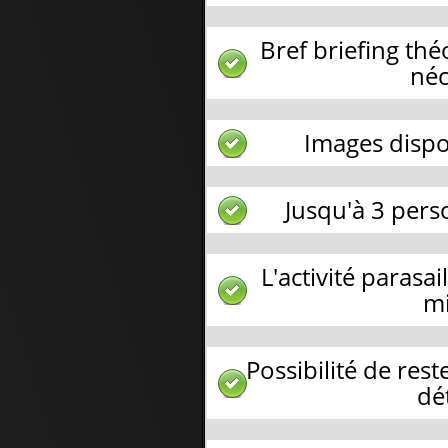
Bref briefing th
néc
Images dispo
Jusqu'à 3 per
L'activité parasa
mi
Possibilité de rest
dé