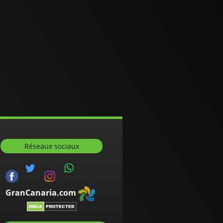
Réseaux sociaux
GranCanaria.com