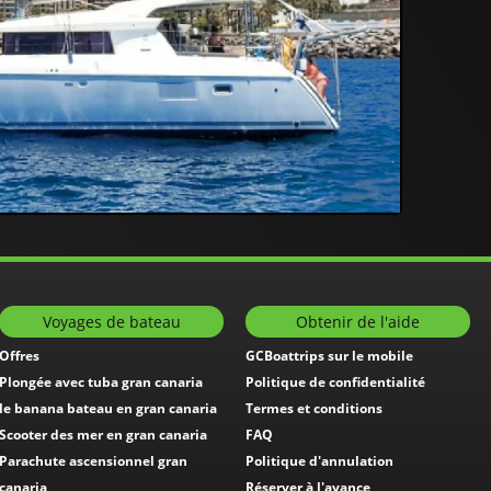
Voyages de bateau
Obtenir de l'aide
Offres
GCBoattrips sur le mobile
Plongée avec tuba gran canaria
Politique de confidentialité
le banana bateau en gran canaria
Termes et conditions
Scooter des mer en gran canaria
FAQ
Parachute ascensionnel gran
Politique d'annulation
canaria
Réserver à l'avance