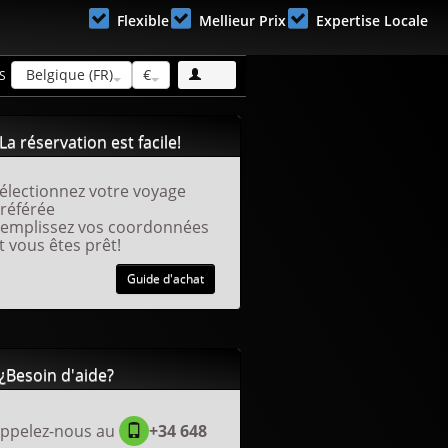
Flexible
Mellieur Prix
Expertise Locale
Belgique (FR)
€
S
La réservation est facile!
électionnez votre voyage
référée
emplissez vos coordonnées
t vous êtes prêt!
Guide d'achat
¿Besoin d'aide?
ppelez-nous au
+34 648