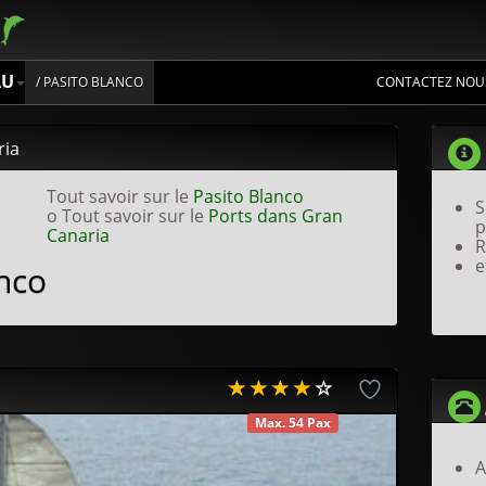
AU
/ PASITO BLANCO
CONTACTEZ NOU
ria
Tout savoir sur le
Pasito Blanco
S
o Tout savoir sur le
Ports dans Gran
p
Canaria
R
e
nco
Max. 54 Pax
DISPONIBLE
A