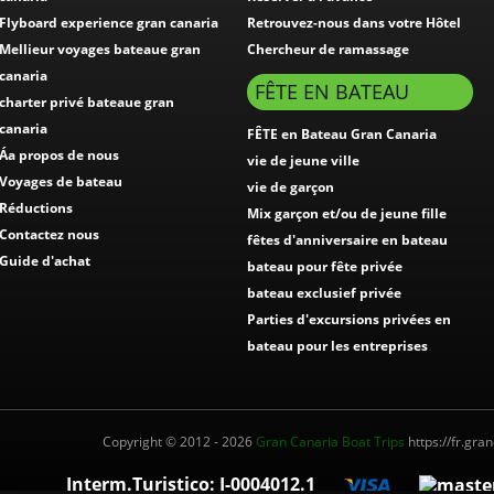
Flyboard experience gran canaria
Retrouvez-nous dans votre Hôtel
Mellieur voyages bateaue gran
Chercheur de ramassage
canaria
FÊTE EN BATEAU
charter privé bateaue gran
canaria
FÊTE en Bateau Gran Canaria
Áa propos de nous
vie de jeune ville
Voyages de bateau
vie de garçon
Réductions
Mix garçon et/ou de jeune fille
Contactez nous
fêtes d'anniversaire en bateau
Guide d'achat
bateau pour fête privée
bateau exclusief privée
Parties d'excursions privées en
bateau pour les entreprises
Copyright © 2012 - 2026
Gran Canaria Boat Trips
https://fr.gra
Interm.Turistico: I-0004012.1