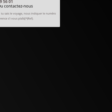
9 56 01
u contactez-nous
tu sais le voyage, nous indiquer le numéro
rence s'i vous plaît((*)Ref).