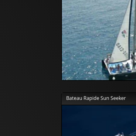
50
00
€
44
95
€
Bateau Rapide Sun Seeker