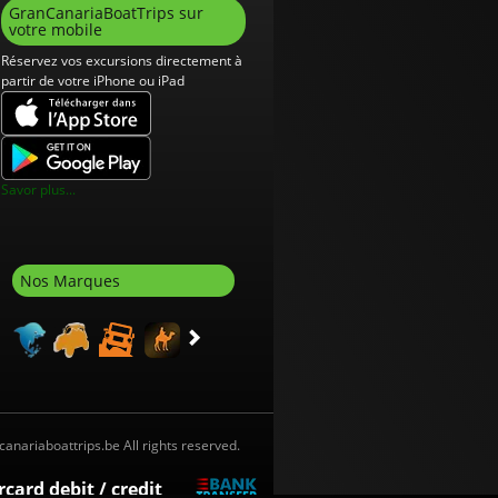
GranCanariaBoatTrips sur
votre mobile
Réservez vos excursions directement à
partir de votre iPhone ou iPad
Savor plus...
Nos Marques
ncanariaboattrips.be All rights reserved.