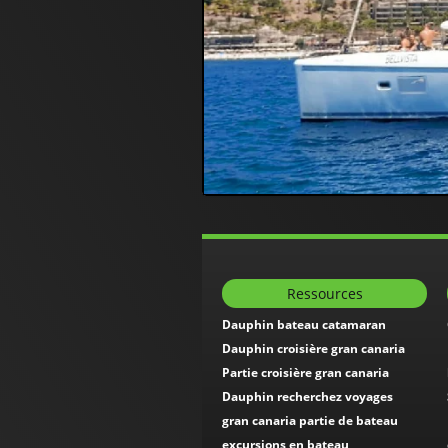
€
Ressources
Dauphin bateau catamaran
Dauphin croisière gran canaria
Partie croisière gran canaria
Dauphin recherchez voyages
gran canaria partie de bateau
excursions en bateau