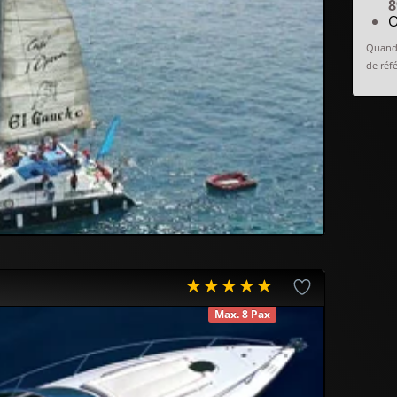
8
O
Quand 
de réfé
Max. 8 Pax
DISPONIBLE