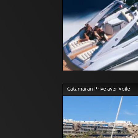
399
00
€
Catamaran Prive aver Voile
450
00