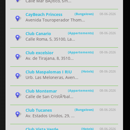
Calle Mar BÃ¡ltico, s/n...
CayBeach Princess
(Bungalows)
08-06-2026
Avenida Touroperador Thom...
Club Canario
(Appartements)
08-06-2026
Calle Roma, 5, 35100, La...
Club excelsior
(Appartements)
08-06-2026
Av. de Tirajana, 8, 3510...
Club Maspalomas I RIU
(Hotels)
08-06-2026
Urb. Las Meloneras, Aven...
Club Montemar
(Appartements)
08-06-2026
Calle de San CristÃ³bal...
Club Tucanes
(Bungalows)
08-06-2026
Av. Estados Unidos, 29, ...
Club Vista Verde
(Hotels)
08-06-2026