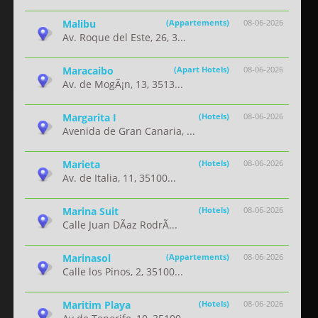
Malibu
(Appartements)
08-06-2026
Av. Roque del Este, 26, 3...
Maracaibo
(Apart Hotels)
08-06-2026
Av. de MogÃ¡n, 13, 3513...
Margarita I
(Hotels)
08-06-2026
Avenida de Gran Canaria, ...
Marieta
(Hotels)
08-06-2026
Av. de Italia, 11, 35100...
Marina Suit
(Hotels)
08-06-2026
Calle Juan DÃ­az RodrÃ...
Marinasol
(Appartements)
08-06-2026
Calle los Pinos, 2, 35100...
Maritim Playa
(Hotels)
08-06-2026