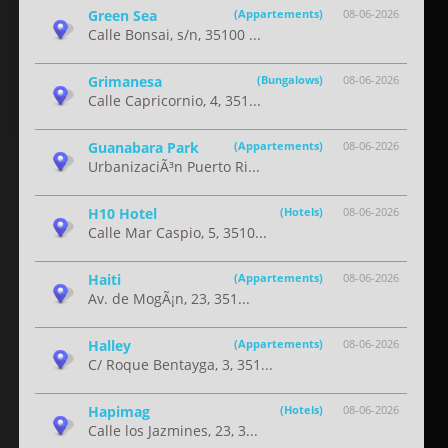
Green Sea
(Appartements)
08-06-2026
Calle Bonsai, s/n, 35100 ...
Grimanesa
(Bungalows)
08-06-2026
Calle Capricornio, 4, 351...
Guanabara Park
(Appartements)
08-06-2026
UrbanizaciÃ³n Puerto Ri...
H10 Hotel
(Hotels)
08-06-2026
Calle Mar Caspio, 5, 3510...
Haiti
(Appartements)
08-06-2026
Av. de MogÃ¡n, 23, 351...
Halley
(Appartements)
08-06-2026
C/ Roque Bentayga, 3, 351...
Hapimag
(Hotels)
08-06-2026
Calle los Jazmines, 23, 3...