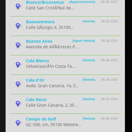
Bronce/Broncemar
(Appartements)
08-06-2026
Calle San CristÃ³bal de...
Buenaventura
(Hotels)
08-06-2026
Calle GÃ¡nigo, 6, 35100...
Buenos Aires
(Apart Hotels)
08-06-2026
Avenida de AlfÃ©reces P...
Cala Blanca
(Hotels)
08-06-2026
UrbanizaciÃ³n Costa Ta...
Cala d'Or
(Hotels)
08-06-2026
Avda. Gran Canaria, 14, 3...
Cala Nova
(Hotels)
08-06-2026
Calle Gran Canaria, 2, 35...
Campo de Golf
(Hotels)
08-06-2026
GC-500, s/n, 35100 Melone...