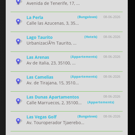
Avenida de Tenerife, 17, ...
La Perla
(Bungalows)
08-06-2026
Calle las Azucenas, 3, 35...
Lago Taurito
(Hotels)
08-06-2026
UrbanizaciÃ³n Taurito, ...
Las Arenas
(Appartements)
08-06-2026
Av de Italia, 23, 35100, ...
Las Camelias
(Appartements)
08-06-2026
Av. de Tirajana, 15, 3510...
Las Dunas Apartamentos
08-06-2026
Calle Marruecos, 2, 35100...
(Appartements)
Las Vegas Golf
(Bungalows)
08-06-2026
Av. Touroperador Tjaerebo...