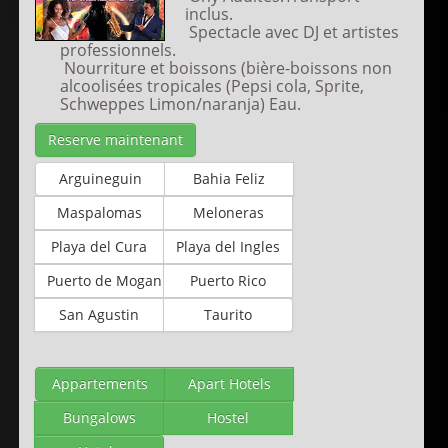
inclus.
Spectacle avec DJ et artistes
professionnels.
Nourriture et boissons (bière-boissons non
alcoolisées tropicales (Pepsi cola, Sprite,
Schweppes Limon/naranja) Eau.
Reserve maintenant
Arguineguin
Bahia Feliz
Maspalomas
Meloneras
Playa del Cura
Playa del Ingles
Puerto de Mogan
Puerto Rico
San Agustin
Taurito
Appartements
Apart Hotels
Bungalows
Hostel