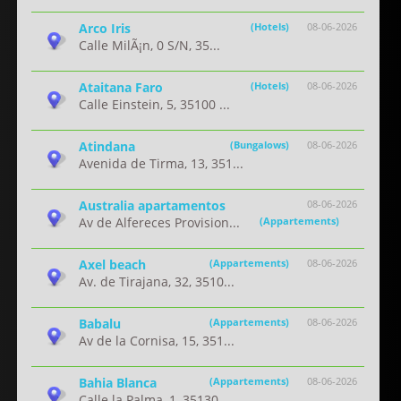
Arco Iris
(Hotels)
08-06-2026
Calle MilÃ¡n, 0 S/N, 35...
Ataitana Faro
(Hotels)
08-06-2026
Calle Einstein, 5, 35100 ...
Atindana
(Bungalows)
08-06-2026
Avenida de Tirma, 13, 351...
Australia apartamentos
08-06-2026
Av de Alfereces Provision...
(Appartements)
Axel beach
(Appartements)
08-06-2026
Av. de Tirajana, 32, 3510...
Babalu
(Appartements)
08-06-2026
Av de la Cornisa, 15, 351...
Bahia Blanca
(Appartements)
08-06-2026
Calle la Palma, 1, 35130 ...