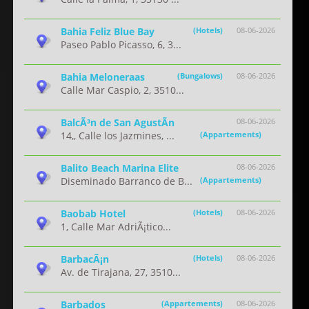
Bahia Feliz Blue Bay
(Hotels)
08-06-2026
Paseo Pablo Picasso, 6, 3...
Bahia Meloneraas
(Bungalows)
08-06-2026
Calle Mar Caspio, 2, 3510...
BalcÃ³n de San AgustÃ­n
08-06-2026
14,, Calle los Jazmines, ...
(Appartements)
Balito Beach Marina Elite
08-06-2026
Diseminado Barranco de B...
(Appartements)
Baobab Hotel
(Hotels)
08-06-2026
1, Calle Mar AdriÃ¡tico...
BarbacÃ¡n
(Hotels)
08-06-2026
Av. de Tirajana, 27, 3510...
Barbados
(Appartements)
08-06-2026