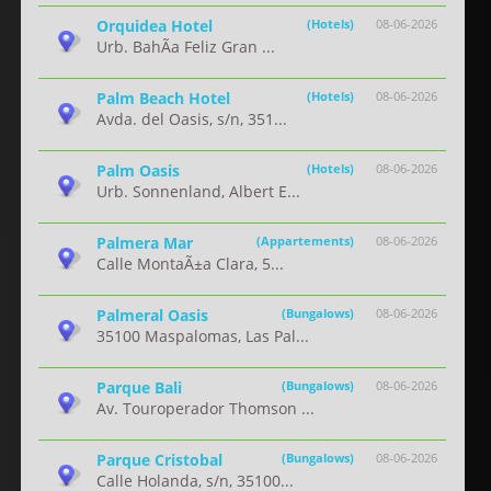
Orquidea Hotel
(Hotels)
08-06-2026
Urb. BahÃ­a Feliz Gran ...
Palm Beach Hotel
(Hotels)
08-06-2026
Avda. del Oasis, s/n, 351...
Palm Oasis
(Hotels)
08-06-2026
Urb. Sonnenland, Albert E...
Palmera Mar
(Appartements)
08-06-2026
Calle MontaÃ±a Clara, 5...
Palmeral Oasis
(Bungalows)
08-06-2026
35100 Maspalomas, Las Pal...
Parque Bali
(Bungalows)
08-06-2026
Av. Touroperador Thomson ...
Parque Cristobal
(Bungalows)
08-06-2026
Calle Holanda, s/n, 35100...