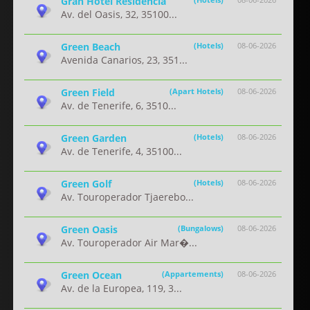
Gran Hotel Residencia
Av. del Oasis, 32, 35100...
Green Beach
(Hotels)
08-06-2026
Avenida Canarios, 23, 351...
Green Field
(Apart Hotels)
08-06-2026
Av. de Tenerife, 6, 3510...
Green Garden
(Hotels)
08-06-2026
Av. de Tenerife, 4, 35100...
Green Golf
(Hotels)
08-06-2026
Av. Touroperador Tjaerebo...
Green Oasis
(Bungalows)
08-06-2026
Av. Touroperador Air Mar�...
Green Ocean
(Appartements)
08-06-2026
Av. de la Europea, 119, 3...