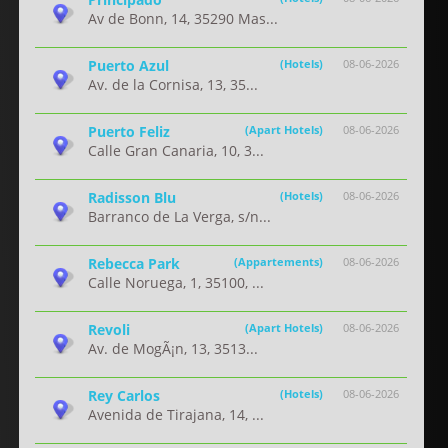
Av de Bonn, 14, 35290 Mas...
Puerto Azul
(Hotels)
08-06-2026
Av. de la Cornisa, 13, 35...
Puerto Feliz
(Apart Hotels)
08-06-2026
Calle Gran Canaria, 10, 3...
Radisson Blu
(Hotels)
08-06-2026
Barranco de La Verga, s/n...
Rebecca Park
(Appartements)
08-06-2026
Calle Noruega, 1, 35100, ...
Revoli
(Apart Hotels)
08-06-2026
Av. de MogÃ¡n, 13, 3513...
Rey Carlos
(Hotels)
08-06-2026
Avenida de Tirajana, 14, ...