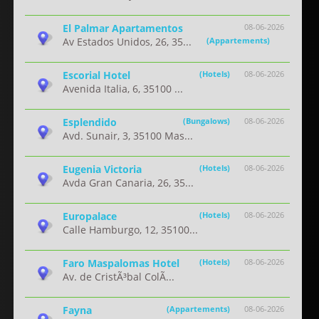
El Palmar Apartamentos
08-06-2026
Av Estados Unidos, 26, 35...
(Appartements)
Escorial Hotel
(Hotels)
08-06-2026
Avenida Italia, 6, 35100 ...
Esplendido
(Bungalows)
08-06-2026
Avd. Sunair, 3, 35100 Mas...
Eugenia Victoria
(Hotels)
08-06-2026
Avda Gran Canaria, 26, 35...
Europalace
(Hotels)
08-06-2026
Calle Hamburgo, 12, 35100...
Faro Maspalomas Hotel
(Hotels)
08-06-2026
Av. de CristÃ³bal ColÃ...
Fayna
(Appartements)
08-06-2026