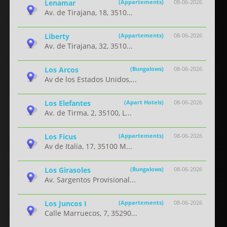
Lenamar
(Appartements)
08-06-2026
Av. de Tirajana, 18, 3510...
Liberty
(Appartements)
08-06-2026
Av. de Tirajana, 32, 3510...
Los Arcos
(Bungalows)
08-06-2026
Av de los Estados Unidos,...
Los Elefantes
(Apart Hotels)
08-06-2026
Av. de Tirma, 2, 35100, L...
Los Ficus
(Appartements)
08-06-2026
Av de Italia, 17, 35100 M...
Los Girasoles
(Bungalows)
08-06-2026
Av. Sargentos Provisional...
Los Juncos I
(Appartements)
08-06-2026
Calle Marruecos, 7, 35290...