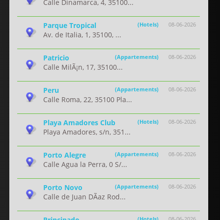
Calle Dinamarca, 4, 35100...
Parque Tropical
(Hotels)
08-06-2026
Av. de Italia, 1, 35100, ...
Patricio
(Appartements)
08-06-2026
Calle MilÃ¡n, 17, 35100...
Peru
(Appartements)
08-06-2026
Calle Roma, 22, 35100 Pla...
Playa Amadores Club
(Hotels)
08-06-2026
Playa Amadores, s/n, 351...
Porto Alegre
(Appartements)
08-06-2026
Calle Agua la Perra, 0 S/...
Porto Novo
(Appartements)
08-06-2026
Calle de Juan DÃ­az Rod...
Principado
(Hotels)
08-06-2026