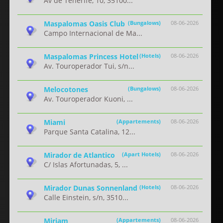
Av de Tenerife, 10, 35100...
Maspalomas Oasis Club
(Bungalows)
08-06-2026
Campo Internacional de Ma...
Maspalomas Princess Hotel
(Hotels)
08-06-2026
Av. Touroperador Tui, s/n...
Melocotones
(Bungalows)
08-06-2026
Av. Touroperador Kuoni, ...
Miami
(Appartements)
08-06-2026
Parque Santa Catalina, 12...
Mirador de Atlantico
(Apart Hotels)
08-06-2026
C/ Islas Afortunadas, 5, ...
Mirador Dunas Sonnenland
(Hotels)
08-06-2026
Calle Einstein, s/n, 3510...
Miriam
(Appartements)
08-06-2026