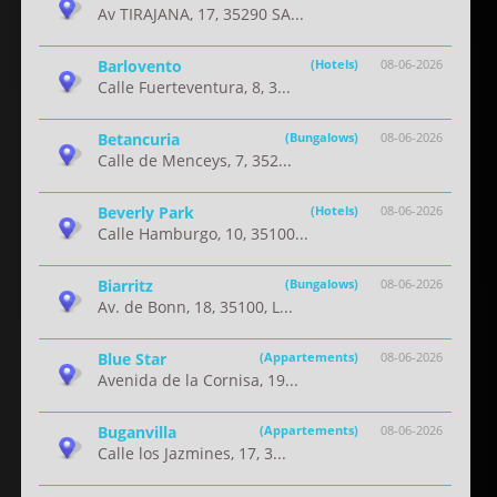
Av TIRAJANA, 17, 35290 SA...
Barlovento
(Hotels)
08-06-2026
Calle Fuerteventura, 8, 3...
Betancuria
(Bungalows)
08-06-2026
Calle de Menceys, 7, 352...
Beverly Park
(Hotels)
08-06-2026
Calle Hamburgo, 10, 35100...
Biarritz
(Bungalows)
08-06-2026
Av. de Bonn, 18, 35100, L...
Blue Star
(Appartements)
08-06-2026
Avenida de la Cornisa, 19...
Buganvilla
(Appartements)
08-06-2026
Calle los Jazmines, 17, 3...