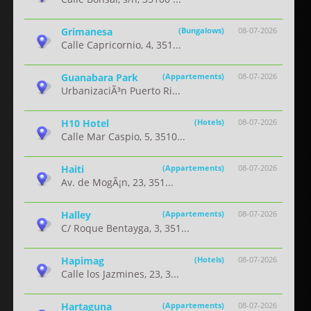
Grimanesa
(Bungalows)
08-07-2026
Calle Capricornio, 4, 351...
Guanabara Park
(Appartements)
08-07-2026
UrbanizaciÃ³n Puerto Ri...
H10 Hotel
(Hotels)
08-07-2026
Calle Mar Caspio, 5, 3510...
Haiti
(Appartements)
08-07-2026
Av. de MogÃ¡n, 23, 351...
Halley
(Appartements)
08-07-2026
C/ Roque Bentayga, 3, 351...
Hapimag
(Hotels)
08-07-2026
Calle los Jazmines, 23, 3...
Hartaguna
(Appartements)
08-07-2026