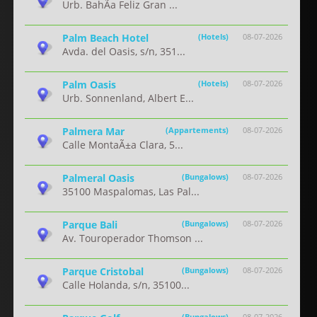
Urb. BahÃ­a Feliz Gran ...
Palm Beach Hotel
(Hotels)
08-07-2026
Avda. del Oasis, s/n, 351...
Palm Oasis
(Hotels)
08-07-2026
Urb. Sonnenland, Albert E...
Palmera Mar
(Appartements)
08-07-2026
Calle MontaÃ±a Clara, 5...
Palmeral Oasis
(Bungalows)
08-07-2026
35100 Maspalomas, Las Pal...
Parque Bali
(Bungalows)
08-07-2026
Av. Touroperador Thomson ...
Parque Cristobal
(Bungalows)
08-07-2026
Calle Holanda, s/n, 35100...
(Bungalows)
08-07-2026