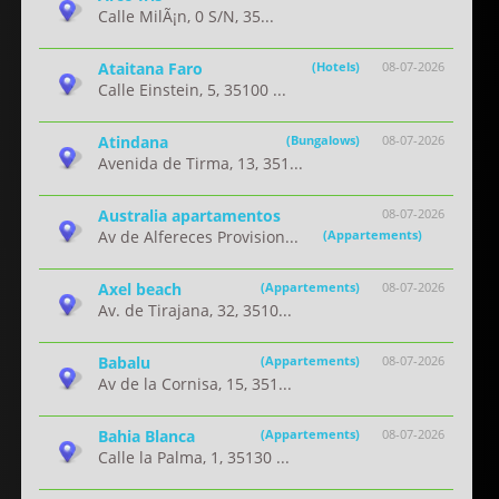
Calle MilÃ¡n, 0 S/N, 35...
Ataitana Faro
(Hotels)
08-07-2026
Calle Einstein, 5, 35100 ...
Atindana
(Bungalows)
08-07-2026
Avenida de Tirma, 13, 351...
Australia apartamentos
08-07-2026
Av de Alfereces Provision...
(Appartements)
Axel beach
(Appartements)
08-07-2026
Av. de Tirajana, 32, 3510...
Babalu
(Appartements)
08-07-2026
Av de la Cornisa, 15, 351...
Bahia Blanca
(Appartements)
08-07-2026
Calle la Palma, 1, 35130 ...