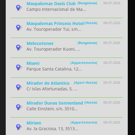
Maspalomas Oasis Club
(Bungalows)
08-07-2026
Campo Internacional de Ma...
Maspalomas Princess Hotel
(Hotels)
08-07-2026
Av. Touroperador Tui, s/n...
Melocotones
(Bungalows)
08-07-2026
Av. Touroperador Kuoni, ...
Miami
(Appartements)
08-07-2026
Parque Santa Catalina, 12...
Mirador de Atlantico
(Apart Hotels)
08-07-2026
C/ Islas Afortunadas, 5, ...
Mirador Dunas Sonnenland
(Hotels)
08-07-2026
Calle Einstein, s/n, 3510...
Miriam
(Appartements)
08-07-2026
Av. la Graciosa, 13, 3513...