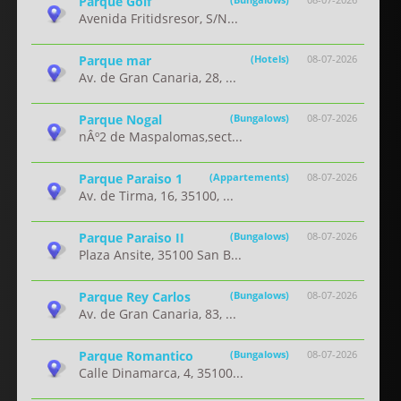
Parque Golf
Avenida Fritidsresor, S/N...
Parque mar
(Hotels)
08-07-2026
Av. de Gran Canaria, 28, ...
Parque Nogal
(Bungalows)
08-07-2026
nÂº2 de Maspalomas,sect...
Parque Paraiso 1
(Appartements)
08-07-2026
Av. de Tirma, 16, 35100, ...
Parque Paraiso II
(Bungalows)
08-07-2026
Plaza Ansite, 35100 San B...
Parque Rey Carlos
(Bungalows)
08-07-2026
Av. de Gran Canaria, 83, ...
Parque Romantico
(Bungalows)
08-07-2026
Calle Dinamarca, 4, 35100...