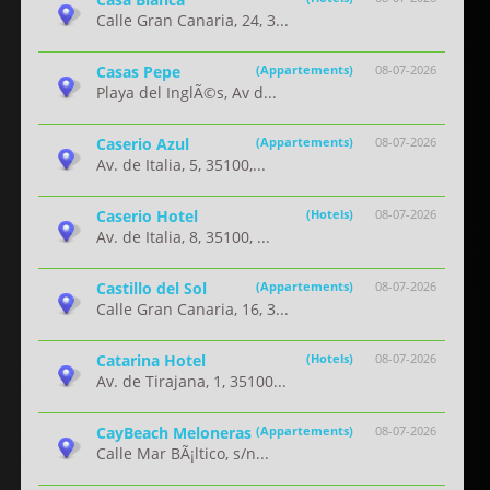
Calle Gran Canaria, 24, 3...
Casas Pepe
(Appartements)
08-07-2026
Playa del InglÃ©s, Av d...
Caserio Azul
(Appartements)
08-07-2026
Av. de Italia, 5, 35100,...
Caserio Hotel
(Hotels)
08-07-2026
Av. de Italia, 8, 35100, ...
Castillo del Sol
(Appartements)
08-07-2026
Calle Gran Canaria, 16, 3...
Catarina Hotel
(Hotels)
08-07-2026
Av. de Tirajana, 1, 35100...
CayBeach Meloneras
(Appartements)
08-07-2026
Calle Mar BÃ¡ltico, s/n...