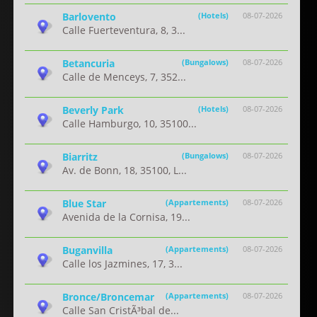
Barlovento
(Hotels)
08-07-2026
Calle Fuerteventura, 8, 3...
Betancuria
(Bungalows)
08-07-2026
Calle de Menceys, 7, 352...
Beverly Park
(Hotels)
08-07-2026
Calle Hamburgo, 10, 35100...
Biarritz
(Bungalows)
08-07-2026
Av. de Bonn, 18, 35100, L...
Blue Star
(Appartements)
08-07-2026
Avenida de la Cornisa, 19...
Buganvilla
(Appartements)
08-07-2026
Calle los Jazmines, 17, 3...
Bronce/Broncemar
(Appartements)
08-07-2026
Calle San CristÃ³bal de...