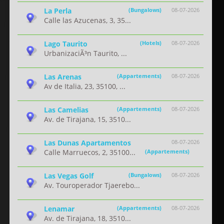
La Perla
(Bungalows)
08-07-2026
Calle las Azucenas, 3, 35...
Lago Taurito
(Hotels)
08-07-2026
UrbanizaciÃ³n Taurito, ...
Las Arenas
(Appartements)
08-07-2026
Av de Italia, 23, 35100, ...
Las Camelias
(Appartements)
08-07-2026
Av. de Tirajana, 15, 3510...
Las Dunas Apartamentos
08-07-2026
Calle Marruecos, 2, 35100...
(Appartements)
Las Vegas Golf
(Bungalows)
08-07-2026
Av. Touroperador Tjaerebo...
Lenamar
(Appartements)
08-07-2026
Av. de Tirajana, 18, 3510...