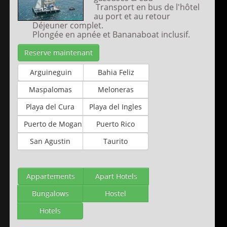
Transport en bus de l'hôtel
au port et au retour
Déjeuner complet.
Plongée en apnée et Bananaboat inclusif.
Reserve maintenant
Arguineguin
Bahia Feliz
Maspalomas
Meloneras
Playa del Cura
Playa del Ingles
Puerto de Mogan
Puerto Rico
San Agustin
Taurito
Appartements
Apart Hotels
Bungalows
Hostel
Hotels