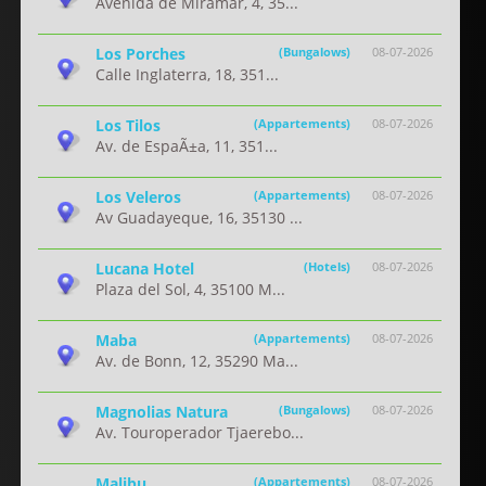
Avenida de Miramar, 4, 35...
Los Porches
(Bungalows)
08-07-2026
Calle Inglaterra, 18, 351...
Los Tilos
(Appartements)
08-07-2026
Av. de EspaÃ±a, 11, 351...
Los Veleros
(Appartements)
08-07-2026
Av Guadayeque, 16, 35130 ...
Lucana Hotel
(Hotels)
08-07-2026
Plaza del Sol, 4, 35100 M...
Maba
(Appartements)
08-07-2026
Av. de Bonn, 12, 35290 Ma...
Magnolias Natura
(Bungalows)
08-07-2026
Av. Touroperador Tjaerebo...
Malibu
(Appartements)
08-07-2026