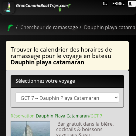
€
FRBE
Chercheur de ramassage
Dauphin playa catama
Trouver le calendrier des horaires de
ramassage pour le voyage en bateau
Dauphin playa catamaran
Sélectionnez votre voyage
Réservation
Dauphin Playa Catamaran
/GCT 7
Bar gratuit dans la biére,
cocktails & boissons
gazeuses & eau