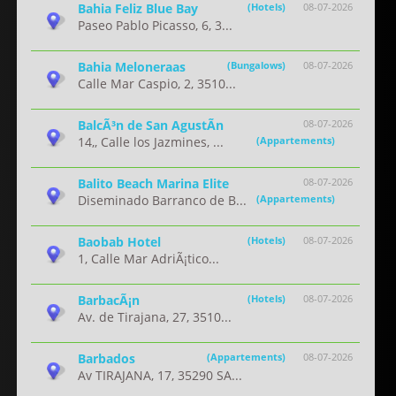
Bahia Feliz Blue Bay
(Hotels)
08-07-2026
Paseo Pablo Picasso, 6, 3...
Bahia Meloneraas
(Bungalows)
08-07-2026
Calle Mar Caspio, 2, 3510...
BalcÃ³n de San AgustÃ­n
08-07-2026
14,, Calle los Jazmines, ...
(Appartements)
Balito Beach Marina Elite
08-07-2026
Diseminado Barranco de B...
(Appartements)
Baobab Hotel
(Hotels)
08-07-2026
1, Calle Mar AdriÃ¡tico...
BarbacÃ¡n
(Hotels)
08-07-2026
Av. de Tirajana, 27, 3510...
Barbados
(Appartements)
08-07-2026
Av TIRAJANA, 17, 35290 SA...