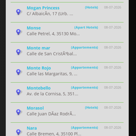
Mogan Princess
(Hotels)
08-07-2026
C/ AlbaicÃ­n, 17 (Urb. ...
Monse
(Apart Hotels)
08-07-2026
Calle Petrel, 4, 35130 Mo...
Monte mar
(Appartements)
08-07-2026
Calle de San CristÃ³bal...
Monte Rojo
(Appartements)
08-07-2026
Calle las Margaritas, 9, ...
Montebello
(Appartements)
08-07-2026
Av. de la Cornisa, 5, 351...
Morasol
(Hotels)
08-07-2026
Calle Juan DÃ­az RodrÃ...
Nara
(Appartements)
08-07-2026
Calle Bremen, 4, 35100 Pl...