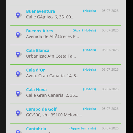
Buenaventura
(Hotels)
08-07-2026
Calle GÃ¡nigo, 6, 35100...
Buenos Aires
(Apart Hotels)
08-07-2026
Avenida de AlfÃ©reces P...
Cala Blanca
(Hotels)
08-07-2026
UrbanizaciÃ³n Costa Ta...
Cala d'Or
(Hotels)
08-07-2026
Avda. Gran Canaria, 14, 3...
Cala Nova
(Hotels)
08-07-2026
Calle Gran Canaria, 2, 35...
Campo de Golf
(Hotels)
08-07-2026
GC-500, s/n, 35100 Melone...
Cantabria
(Appartements)
08-07-2026