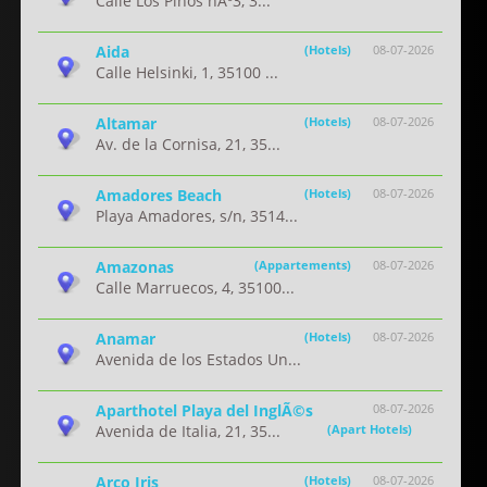
Calle Los Pinos nÂº3, 3...
Aida
(Hotels)
08-07-2026
Calle Helsinki, 1, 35100 ...
Altamar
(Hotels)
08-07-2026
Av. de la Cornisa, 21, 35...
Amadores Beach
(Hotels)
08-07-2026
Playa Amadores, s/n, 3514...
Amazonas
(Appartements)
08-07-2026
Calle Marruecos, 4, 35100...
Anamar
(Hotels)
08-07-2026
Avenida de los Estados Un...
Aparthotel Playa del InglÃ©s
08-07-2026
Avenida de Italia, 21, 35...
(Apart Hotels)
Arco Iris
(Hotels)
08-07-2026