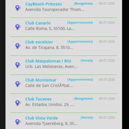
CayBeach Princess
(Bungalows)
08-07-2026
Avenida Touroperador Thom...
Club Canario
(Appartements)
08-07-2026
Calle Roma, 5, 35100, La...
Club excelsior
(Appartements)
08-07-2026
Av. de Tirajana, 8, 3510...
Club Maspalomas I RIU
(Hotels)
08-07-2026
Urb. Las Meloneras, Aven...
Club Montemar
(Appartements)
08-07-2026
Calle de San CristÃ³bal...
Club Tucanes
(Bungalows)
08-07-2026
Av. Estados Unidos, 29, ...
Club Vista Verde
(Hotels)
08-07-2026
Avenida Tjaereborg, 8, 35...