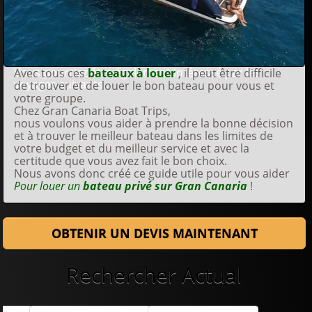
Vous pourriez être également intéressé par les
Avec tous ces
bateaux à louer
, il peut être difficile
voyages suivants ...
de trouver et de louer le bon bateau pour vous et
votre groupe.
Chez Gran Canaria Boat Trips,
nous voulons vous aider à prendre la bonne décision
et à trouver le meilleur bateau dans les limites de
votre budget et du meilleur service et avec la
certitude que vous avez fait le bon choix.
Nous avons donc créé ce guide utile pour vous aider
Pour louer un
bateau privé sur Gran Canaria
!
OBTENIR UN DEVIS MAINTENANT
Rechercher Actual