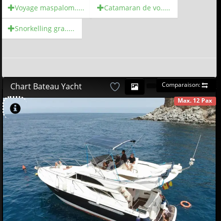
Voyage maspalom.....
Catamaran de vo.....
Snorkelling gra.....
Comparaison:
Chart Bateau Yacht
Max. 12 Pax
DISPONIBLE
580
00
€