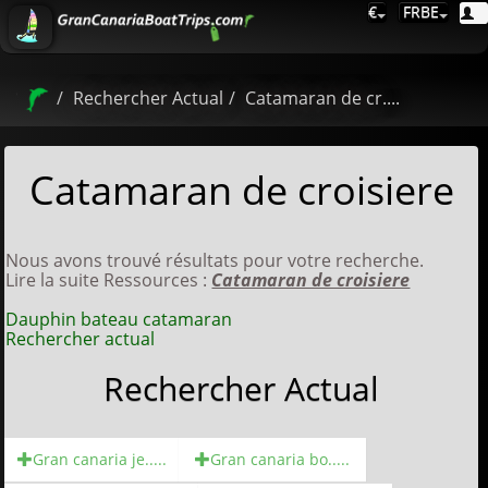
€
FRBE
Rechercher Actual
Catamaran de cr....
Catamaran de croisiere
Nous avons trouvé résultats pour votre recherche.
Lire la suite Ressources :
Catamaran de croisiere
Dauphin bateau catamaran
Rechercher actual
Rechercher Actual
Gran canaria je.....
Gran canaria bo.....